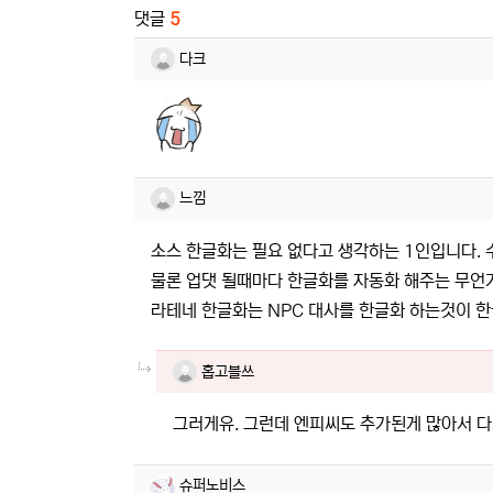
댓글
5
다크님의 댓글
다크
느낌님의 댓글
느낌
소스 한글화는 필요 없다고 생각하는 1인입니다. 
물론 업댓 될때마다 한글화를 자동화 해주는 무언가
라테네 한글화는 NPC 대사를 한글화 하는것이 한
댓글의
홉고블쓰님의
댓글
홉고블쓰
그러게유. 그런데 엔피씨도 추가된게 많아서 
슈퍼노비스님의 댓글
슈퍼노비스