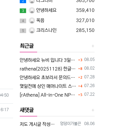
라그러버
365,700
2
안녕하세요
359,410
3
옥음
327,010
4
크리스나인
285,150
5
최근글
댓글
등록일
08.05
안녕하세요 뉴비 입니다 3일째 한글패치 때문에 조언 드립니다
3
댓글
등록일
08.02
rathena(20251128) 한글패치
8
댓글
등록일
07.28
안녕하세요 초보라서 문의드려요
2
댓글
등록일
07.26
몇일전에 상인 매머나이트 스킬때문에 질문햇었는데요~
4
댓글
등록일
07.22
[rAthena] All-in-One NPC 한국어화 버전
04:50
5
새댓글
16:17
등록자
등록일
엉덩이가불끈
08.06
저도 게시글 작성자 분과 동일한 유튜브 영상 보고 만드는 중인데요 한글화 하고 싶어서 디스코드 친추 하였습니다 디코 난쟁이 (nanja…