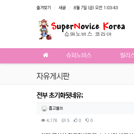
상단 네비
즐겨찾기
새글
8월 7일 (금) 오전 1:03:43
메인 메뉴
슈퍼노비스
릴리
자유게시판
전부 초기화됫네유;
작성자 정보
작성
홉고블쓰
컨텐츠 정보
조회
댓글
추천
비추천
4,176
5
0
0