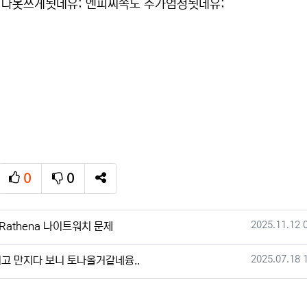
 다못쓰게됫네유; 엔피씨쪽도 추가엄청됫네유;
0
0
추천
비추천
SNS 공유
작성일
2025.11.12 
athena 나이트워치 문제
작성일
2025.07.18 
려고 만지다 보니 토나올거같네융..