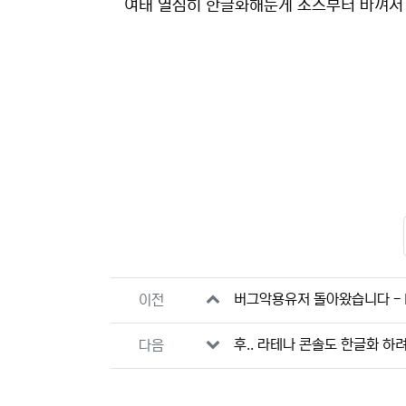
본문
여태 열심히 한글화해둔게 소스부터 바껴서
관련자료
버그악용유저 돌아왔습니다 - R
이전
후.. 라테나 콘솔도 한글화 하
다음