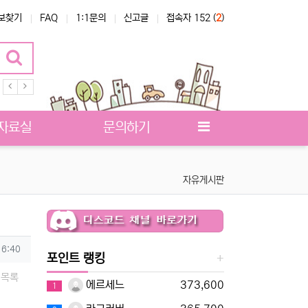
보찾기
FAQ
1:1문의
신고글
접속자 152 (
2
)
터베이스
자료실
문의하기
자유게시판
16:40
포인트 랭킹
목록
에르세느
373,600
1