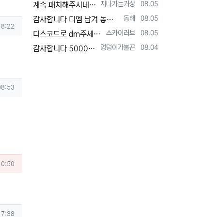
등록자
등록일
지나가는거상
08.05
계속 패치해주시네요 감사합니다^^
등록자
등록일
동해
08.05
감사합니다 디엠 남겨 놓았습니다
18:22
등록자
등록일
스카이러브
08.05
디스코드로 dm주세요!! [http://www.supernovice.co.kr/data/editor/2608/cmt_1995115068_HVi2…
등록자
등록일
엉덩이가불끈
08.04
감사합니다 5000 포인트를 모울떄 까지 대기타야겟네요
08:53
10:50
17:38