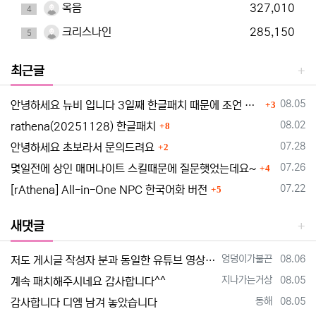
옥음
327,010
4
크리스나인
285,150
5
최근글
댓글
등록일
08.05
안녕하세요 뉴비 입니다 3일째 한글패치 때문에 조언 드립니다
3
댓글
등록일
08.02
rathena(20251128) 한글패치
8
댓글
등록일
07.28
안녕하세요 초보라서 문의드려요
2
댓글
등록일
07.26
몇일전에 상인 매머나이트 스킬때문에 질문햇었는데요~
4
댓글
등록일
07.22
[rAthena] All-in-One NPC 한국어화 버전
5
새댓글
등록자
등록일
엉덩이가불끈
08.06
저도 게시글 작성자 분과 동일한 유튜브 영상 보고 만드는 중인데요 한글화 하고 싶어서 디스코드 친추 하였습니다 디코 난쟁이 (nanja…
등록자
등록일
지나가는거상
08.05
계속 패치해주시네요 감사합니다^^
등록자
등록일
동해
08.05
감사합니다 디엠 남겨 놓았습니다