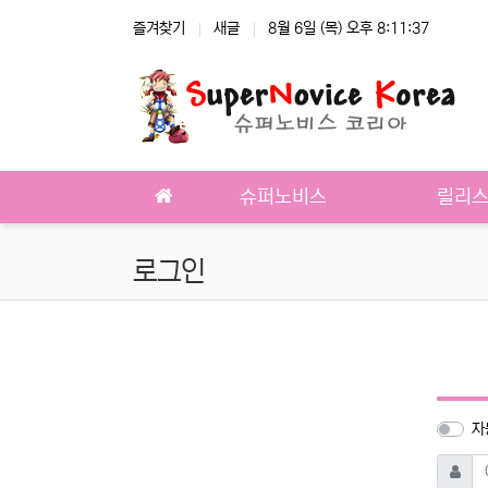
상단 네비
즐겨찾기
새글
8월 6일 (목) 오후 8:11:37
메인 메뉴
슈퍼노비스
릴리
로그인
자
필
아이디