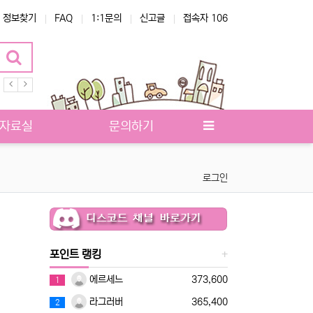
정보찾기
FAQ
1:1문의
신고글
접속자 106
유틸리티
자료실
문의하기
로그인
포인트 랭킹
에르세느
373,600
1
라그러버
365,400
2