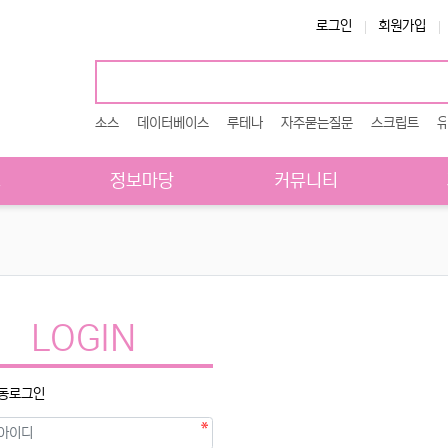
로그인
회원가입
소스
데이터베이스
루테나
자주묻는질문
스크립트
스
정보마당
커뮤니티
LOGIN
동로그인
수