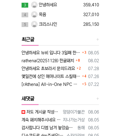
안녕하세요
359,410
3
옥음
327,010
4
크리스나인
285,150
5
최근글
댓글
등록일
안녕하세요 뉴비 입니다 3일째 한글패치 때문에 조언 드립니다
3
08.05
댓글
등록일
rathena(20251128) 한글패치
8
08.02
댓글
등록일
안녕하세요 초보라서 문의드려요
2
07.28
댓글
등록일
몇일전에 상인 매머나이트 스킬때문에 질문햇었는데요~
4
07.26
댓글
등록일
[rAthena] All-in-One NPC 한국어화 버전
5
07.22
새댓글
등록자
등록일
저도 게시글 작성자 분과 동일한 유튜브 영상 보고 만드는 중인데요 한글화 하고 싶어서 디스코드 친추 하였습니다 디코 난쟁이 (nanja…
엉덩이가불끈
08.06
등록자
등록일
계속 패치해주시네요 감사합니다^^
지나가는거상
08.05
등록자
등록일
감사합니다 디엠 남겨 놓았습니다
동해
08.05
등록자
등록일
디스코드로 dm주세요!! [http://www.supernovice.co.kr/data/editor/2608/cmt_1995115068_HVi2…
스카이러브
08.05