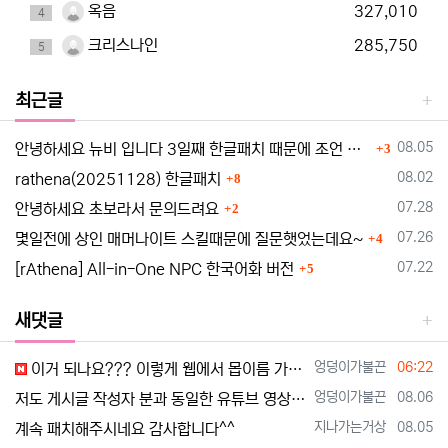
옥음
327,010
4
크리스나인
285,750
5
최근글
댓글
등록일
08.05
안녕하세요 뉴비 입니다 3일째 한글패치 때문에 조언 드립니다
3
댓글
등록일
08.02
rathena(20251128) 한글패치
8
댓글
등록일
07.28
안녕하세요 초보라서 문의드려요
2
댓글
등록일
07.26
몇일전에 상인 매머나이트 스킬때문에 질문햇었는데요~
4
댓글
등록일
07.22
[rAthena] All-in-One NPC 한국어화 버전
5
새댓글
등록자
등록일
엉덩이가불끈
06:22
이거 되나요??? 이렇게 웹에서 몹이름 가져오는 중입니다 로딩 다끝나면 꺼져버리네요?? 안돼는 거 같아요[http://www.supernovi…
등록자
등록일
엉덩이가불끈
08.06
저도 게시글 작성자 분과 동일한 유튜브 영상 보고 만드는 중인데요 한글화 하고 싶어서 디스코드 친추 하였습니다 디코 난쟁이 (nanja…
등록자
등록일
지나가는거상
08.05
계속 패치해주시네요 감사합니다^^