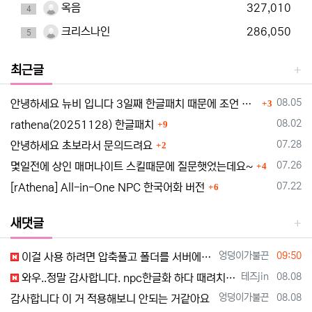
옥음
327,010
4
크리스나인
286,050
5
최근글
댓글
등록일
08.05
안녕하세요 뉴비 입니다 3일째 한글패치 때문에 조언 드립니다
3
댓글
등록일
08.02
rathena(20251128) 한글패치
9
댓글
등록일
07.28
안녕하세요 초보라서 문의드려요
2
댓글
등록일
07.26
몇일전에 상인 매머나이트 스킬때문에 질문햇었는데요~
4
댓글
등록일
07.22
[rAthena] All-in-One NPC 한국어화 버전
6
새댓글
등록자
등록일
엉덩이가불끈
09:50
이걸 사용 하려면 압축풀고 폴더를 서버에 붙혀 넣기 해야하나요?
등록자
등록일
테즈jin
08.08
와우..정말 감사합니다. npc한글화 하다 때려치고 있었는데..ㅜ_ㅜ
등록자
등록일
엉덩이가불끈
08.08
감사합니다 이 거 적용해보니 안되는 거같아요